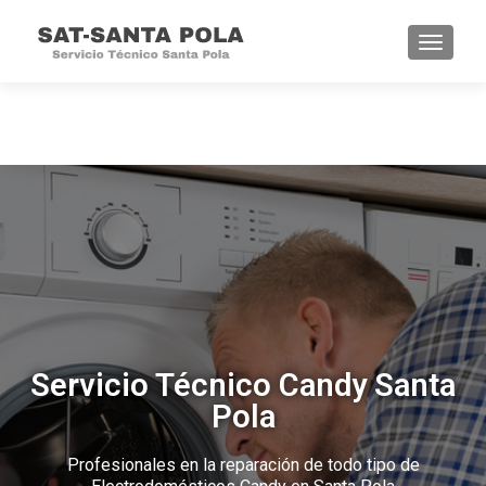
CAMBI
Servicio Técnico Candy Santa
Pola
Profesionales en la reparación de todo tipo de